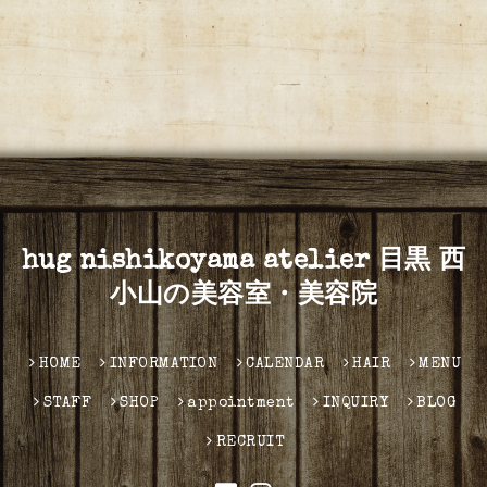
hug nishikoyama atelier 目黒 西
小山の美容室・美容院
HOME
INFORMATION
CALENDAR
HAIR
MENU
STAFF
SHOP
appointment
INQUIRY
BLOG
RECRUIT