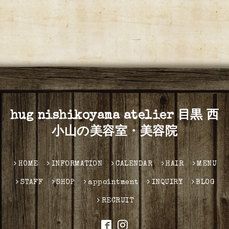
hug nishikoyama atelier 目黒 西
小山の美容室・美容院
HOME
INFORMATION
CALENDAR
HAIR
MENU
STAFF
SHOP
appointment
INQUIRY
BLOG
RECRUIT