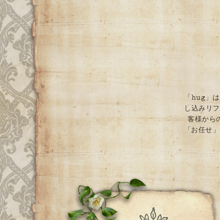
「hug」
し込みリフ
客様から
「お任せ」