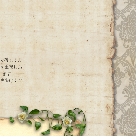
光が優しく差
グを重視しお
ています。
お声掛けくだ