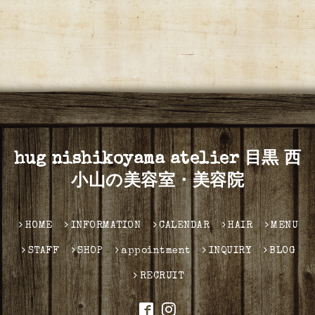
hug nishikoyama atelier 目黒 西
小山の美容室・美容院
HOME
INFORMATION
CALENDAR
HAIR
MENU
STAFF
SHOP
appointment
INQUIRY
BLOG
RECRUIT