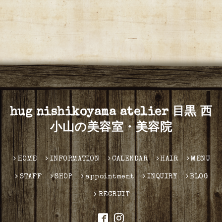
hug nishikoyama atelier 目黒 西
小山の美容室・美容院
HOME
INFORMATION
CALENDAR
HAIR
MENU
STAFF
SHOP
appointment
INQUIRY
BLOG
RECRUIT