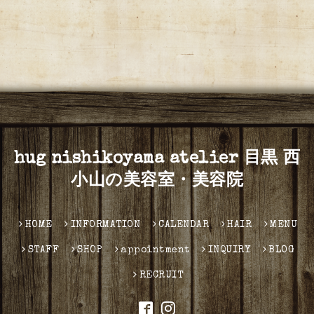
hug nishikoyama atelier 目黒 西
小山の美容室・美容院
HOME
INFORMATION
CALENDAR
HAIR
MENU
STAFF
SHOP
appointment
INQUIRY
BLOG
RECRUIT