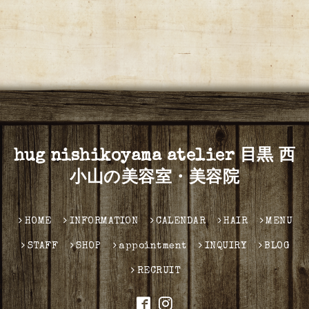
hug nishikoyama atelier 目黒 西
小山の美容室・美容院
HOME
INFORMATION
CALENDAR
HAIR
MENU
STAFF
SHOP
appointment
INQUIRY
BLOG
RECRUIT