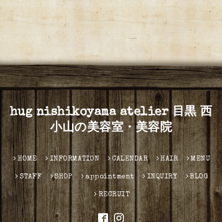
hug nishikoyama atelier 目黒 西
小山の美容室・美容院
HOME
INFORMATION
CALENDAR
HAIR
MENU
STAFF
SHOP
appointment
INQUIRY
BLOG
RECRUIT