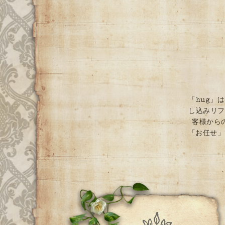
「hug」
し込みリフ
客様から
「お任せ」