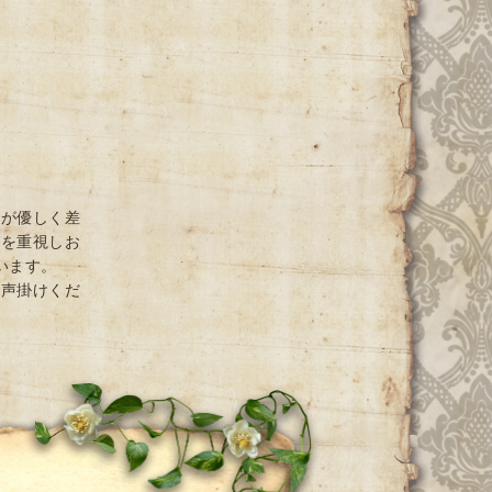
光が優しく差
グを重視しお
ています。
お声掛けくだ