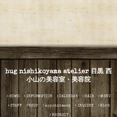
hug nishikoyama atelier 目黒 西
小山の美容室・美容院
HOME
INFORMATION
CALENDAR
HAIR
MENU
STAFF
SHOP
appointment
INQUIRY
BLOG
RECRUIT