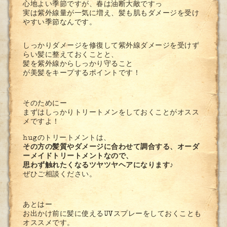
心地よい季節ですが、春は油断大敵ですっ
実は紫外線量が一気に増え、髪も肌もダメージを受け
やすい季節なんです。
しっかりダメージを修復して紫外線ダメージを受けず
らい髪に整えておくことと、
髪を紫外線からしっかり守ること
が美髪をキープするポイントです！
そのためにー
まずはしっかりトリートメンをしておくことがオスス
メですよ！
hugのトリートメントは、
その方の髪質やダメージに合わせて調合する、オーダ
ーメイドトリートメントなので、
思わず触れたくなるツヤツヤヘアになります♪
ぜひご相談ください。
あとはー
お出かけ前に髪に使えるUVスプレーをしておくことも
オススメです。