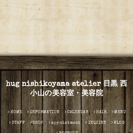
hug nishikoyama atelier 目黒 西
小山の美容室・美容院
HOME
INFORMATION
CALENDAR
HAIR
MENU
STAFF
SHOP
appointment
INQUIRY
BLOG