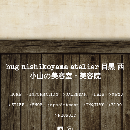
hug nishikoyama atelier 目黒 西
小山の美容室・美容院
HOME
INFORMATION
CALENDAR
HAIR
MENU
STAFF
SHOP
appointment
INQUIRY
BLOG
RECRUIT