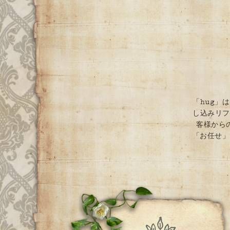
「hug」
し込みリフ
客様から
「お任せ」