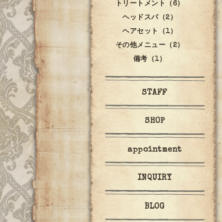
トリートメント（6）
ヘッドスパ（2）
ヘアセット（1）
その他メニュー（2）
備考（1）
STAFF
SHOP
appointment
INQUIRY
BLOG