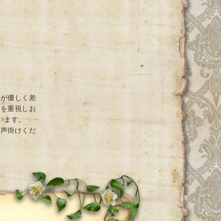
光が優しく差
グを重視しお
ています。
お声掛けくだ