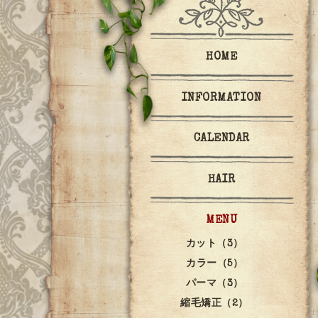
HOME
INFORMATION
CALENDAR
HAIR
MENU
カット（3）
カラー（5）
パーマ（3）
縮毛矯正（2）