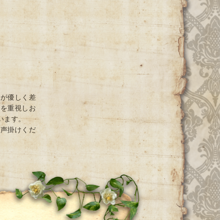
光が優しく差
グを重視しお
ています。
お声掛けくだ