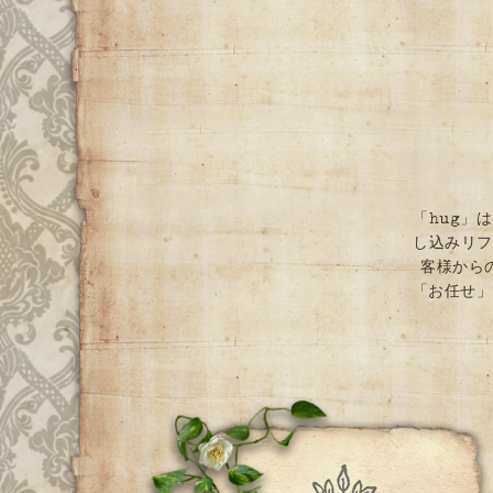
「hug」
し込みリフ
客様から
「お任せ」