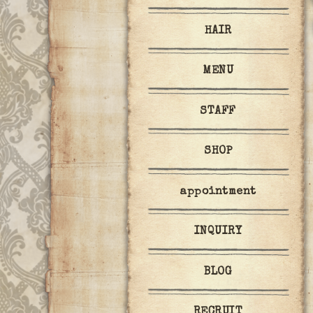
HAIR
MENU
STAFF
SHOP
appointment
INQUIRY
BLOG
RECRUIT