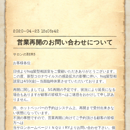
2020-04-23 15:05:42
営業再開のお問い合わせについて
サロンのNEWS
お客様各位
日頃よりhug髪型相談室をご愛顧いただきありがとうございます。
この度、新型コロナウイルスの感染拡大の影響に伴い、hug髪型相
談室は4/10(金)～当面臨時休業させていただいております。
再開に関しましては、5/1再開の予定です。状況により延長になる
場合もありますが顧客の皆様方へはご迷惑をおかけして申し訳あ
りません。
尚、ホットペッパーの予約はシステム上、再開まで受付出来きな
い状態になっています。
不測の事態ですので、営業再開に向けてご予約頂ける顧客の皆様
方へは
当サロンホームページＩＮＱＵＩRYよりお問い合わせ下さい。個