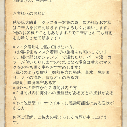
○膝掛けのご利用中止
お客様へのお願い
感染拡大防止、クラスター対策の為、次の様なお客様
はご来店をお控え頂きます様よろしくお願いします。
(他のお客様のこともありますのでご来店されても施術
をお断りさせて頂きます）
○マスク着用をご協力頂けない方。
（お客様側もマスク着用での施術をお願いしていま
す。紐の部分がシャンプーで濡れたり、パーマ液、カ
ラーが付いたりしますので気になる場合は替えのマス
クをお持ち頂く事をおすすめします）
○風邪のような症状（微熱を含む発熱、鼻水、鼻詰ま
り、ノドの痛み、咳など）のある方
○嗅覚、味覚障害ある方
○海外への滞在から２週間以内の方
○２週間以内に海外への渡航歴がある方との接触がある
方
○その他新型コロナウイルスに感染可能性のある症状が
ある方
何卒ご理解、ご協力の程よろしくお願い申し上げま
す。