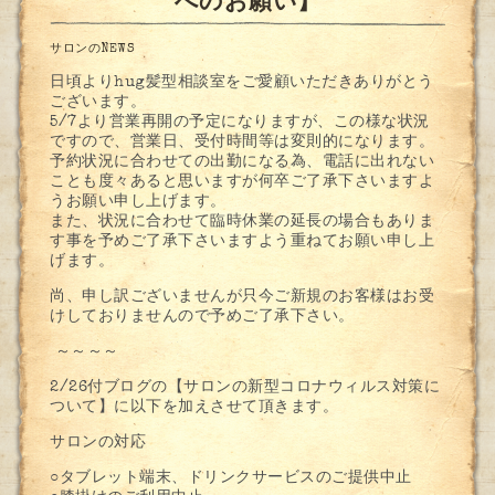
へのお願い】
サロンのNEWS
日頃よりhug髪型相談室をご愛顧いただきありがとう
ございます。
5/7より営業再開の予定になりますが、この様な状況
ですので、営業日、受付時間等は変則的になります。
予約状況に合わせての出勤になる為、電話に出れない
ことも度々あると思いますが何卒ご了承下さいますよ
うお願い申し上げます。
また、状況に合わせて臨時休業の延長の場合もありま
す事を予めご了承下さいますよう重ねてお願い申し上
げます。
尚、申し訳ございませんが只今ご新規のお客様はお受
けしておりませんので予めご了承下さい。
～～～～
2/26付ブログの【サロンの新型コロナウィルス対策に
ついて】に以下を加えさせて頂きます。
サロンの対応
○タブレット端末、ドリンクサービスのご提供中止