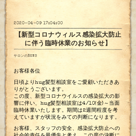
2020-04-09 17:04:00
【新型コロナウィルス感染拡大防止
に伴う臨時休業のお知らせ】
サロンのNEWS
お客様各位
日頃より
hug
髪型相談室をご愛顧いただきあ
りがとうございます。
この度、新型コロナウイルスの感染拡大の影
響に伴い、
hug
髪型相談室は
4/10(
金
)
～当面
臨時休業いたします。期間は
2
週間程度を考
えていますが状況をみての判断になります。
お客様、スタッフの安全、感染拡大防止への
社会的責任を最優先と考え、この度の決断に