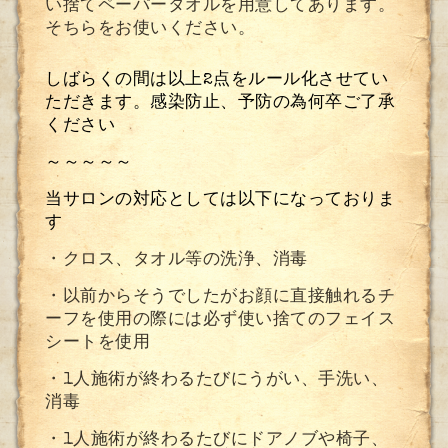
い捨てペーパータオルを用意してあります。
そちらをお使いください。
しばらくの間は以上
2
点をルール化させてい
ただきます。感染防止、予防の為何卒ご了承
ください
～～～～～
当サロンの対応としては以下になっておりま
す
・クロス、タオル等の洗浄、消毒
・以前からそうでしたがお顔に直接触れるチ
ーフを使用の際には必ず使い捨てのフェイス
シートを使用
・1人施術が終わるたびにうがい、手洗い、
消毒
・1人施術が終わるたびにドアノブや椅子、