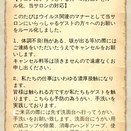
ル化、当サロンの対応】
このたびはウイルス関連のマナーとして当サ
ロンにいらっしゃるゲストの方々へのお願い
をルール化しました。
1
、体調不良
(
熱がある、咳が出る等
)
の際には
ご連絡をいただいたうえでキャンセルをお願
いします。
キャンセル料等は頂きませんので遠慮なくお
申し出ください。
2
、私たちの仕事はいわゆる濃厚接触になり
ます。
皆様は触られる方ですが私たちもゲストを触
ります。
こちらも予防の為うがい、手洗いを
実践しております。
ご来店の際には先ず洗面台へ行ってうがい、
手洗いをお願い致します。洗面台にうがい用
の紙コップや除菌、消毒のハンドソープ、使