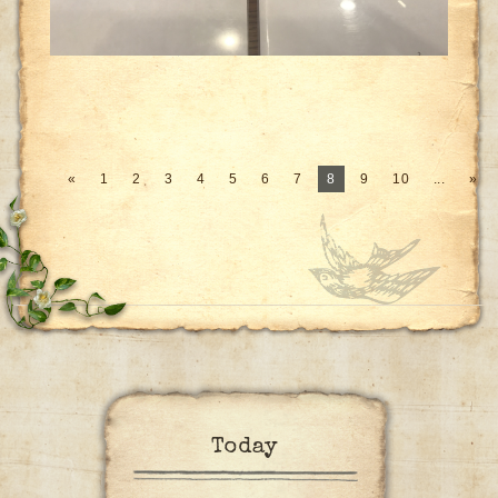
«
1
2
3
4
5
6
7
8
9
10
...
»
Today