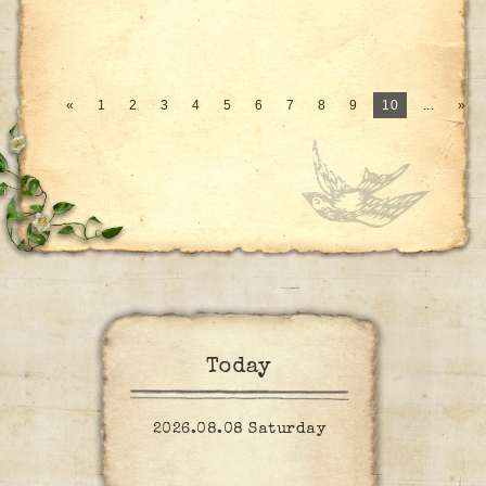
«
1
2
3
4
5
6
7
8
9
10
...
»
Today
2026.08.08 Saturday