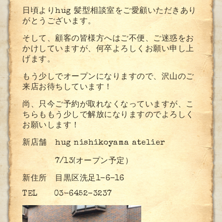
日頃よりhug 髪型相談室をご愛顧いただきあり
がとうございます。
そして、顧客の皆様方へはご不便、ご迷惑をお
かけしていますが、何卒よろしくお願い申し上
げます。
もう少しでオープンになりますので、沢山のご
来店お待ちしています！
尚、只今ご予約が取れなくなっていますが、こ
ちらももう少しで解放になりますのでよろしく
お願いします！
新店舗 hug nishikoyama atelier
7/13(オープン予定）
新住所 目黒区洗足1-6-16
TEL 03-6452-3237