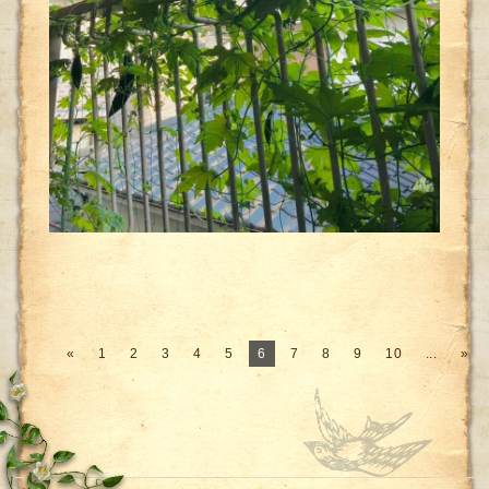
«
1
2
3
4
5
6
7
8
9
10
...
»