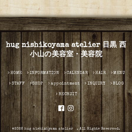
hug nishikoyama atelier 目黒 西
小山の美容室・美容院
HOME
INFORMATION
CALENDAR
HAIR
MENU
STAFF
SHOP
appointment
INQUIRY
BLOG
RECRUIT
©2026
hug nishikoyama atelier
. All Rights Reserved.