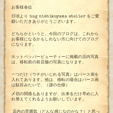
お客様各位
日頃より hug nishikoyama atelier をご愛
顧いただきありがとうございます。
どちらかというと、今回のブログは、これから
お客様になるかもしれない方に向けてのブログ
になります。
ホットペッパービューティーに掲載の店内写真
は、移転前の前店舗の写真になります。
一つだけ（ウチがいじれる写真）はパース画を
入れてあります。他は、移転の場合はパース画
は駄目みたいで、（謎の仕様
）
〆切の関係もありますが、出来るだけ早めに入
れ替えてくれるようお願いしています。
店内の雰囲気（どんな感じなのかな？）と思っ